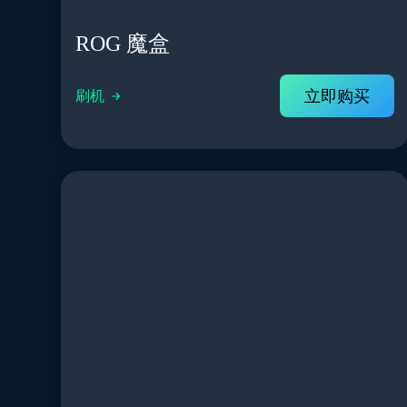
ROG 魔盒
立即购买
刷机