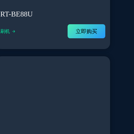
RT-BE88U
立即购买
刷机