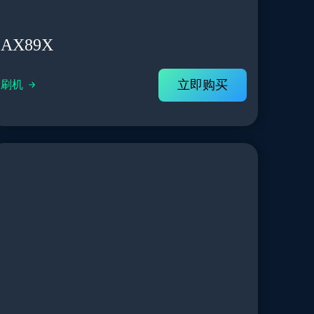
AX89X
立即购买
刷机