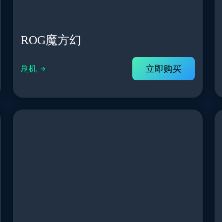
ROG魔方幻
立即购买
刷机