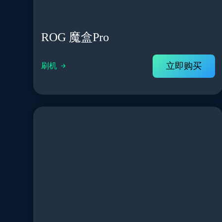
ROG 魔盒Pro
立即购买
刷机