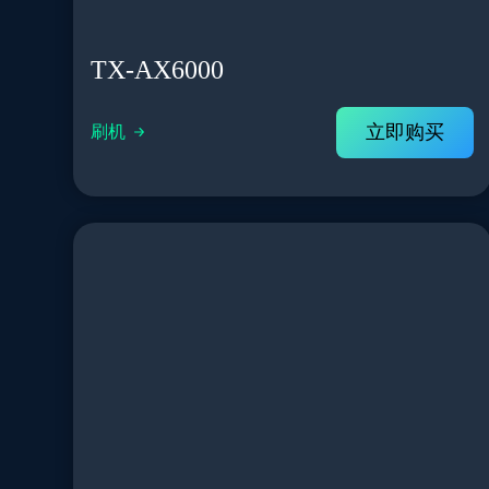
TX-AX6000
立即购买
刷机