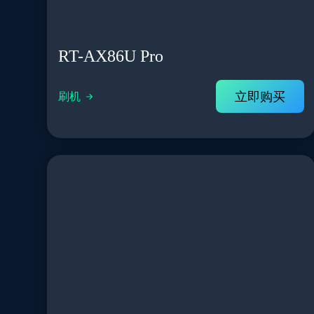
RT-AX86U Pro
立即购买
刷机